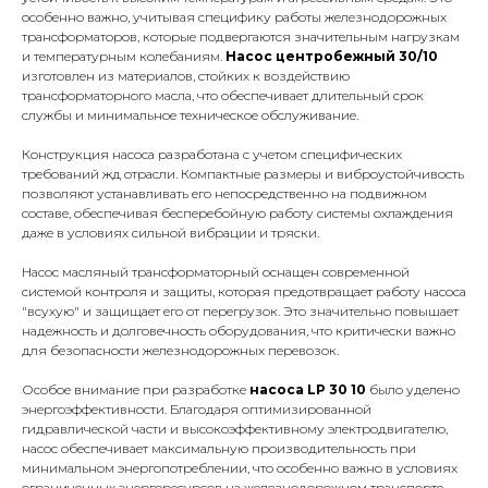
особенно важно, учитывая специфику работы железнодорожных
трансформаторов, которые подвергаются значительным нагрузкам
и температурным колебаниям.
Насос центробежный 30/10
изготовлен из материалов, стойких к воздействию
трансформаторного масла, что обеспечивает длительный срок
службы и минимальное техническое обслуживание.
Конструкция насоса разработана с учетом специфических
требований жд отрасли. Компактные размеры и виброустойчивость
позволяют устанавливать его непосредственно на подвижном
составе, обеспечивая бесперебойную работу системы охлаждения
даже в условиях сильной вибрации и тряски.
Насос масляный трансформаторный оснащен современной
системой контроля и защиты, которая предотвращает работу насоса
"всухую" и защищает его от перегрузок. Это значительно повышает
надежность и долговечность оборудования, что критически важно
для безопасности железнодорожных перевозок.
Особое внимание при разработке
насоса LР 30 10
было уделено
энергоэффективности. Благодаря оптимизированной
гидравлической части и высокоэффективному электродвигателю,
насос обеспечивает максимальную производительность при
минимальном энергопотреблении, что особенно важно в условиях
ограниченных энергоресурсов на железнодорожном транспорте.