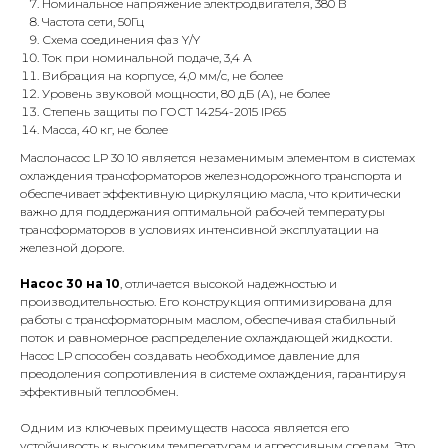
Номинальное напряжение электродвигателя, 380 В
Частота сети, 50Гц
Схема соединения фаз Y/Y
Ток при номинальной подаче, 3,4 А
Вибрация на корпусе, 4,0 мм/с, не более
Уровень звуковой мощности, 80 дБ (А), не более
Степень защиты по ГОСТ 14254-2015 IP65
Масса, 40 кг, не более
Маслонасос LР 30 10 является незаменимым элементом в системах
охлаждения трансформаторов железнодорожного транспорта и
обеспечивает эффективную циркуляцию масла, что критически
важно для поддержания оптимальной рабочей температуры
трансформаторов в условиях интенсивной эксплуатации на
железной дороге.
Насос 30 на 10
, отличается высокой надежностью и
производительностью. Его конструкция оптимизирована для
работы с трансформаторным маслом, обеспечивая стабильный
поток и равномерное распределение охлаждающей жидкости.
Насос LР способен создавать необходимое давление для
преодоления сопротивления в системе охлаждения, гарантируя
эффективный теплообмен.
Одним из ключевых преимуществ насоса является его
устойчивость к высоким температурам и агрессивным средам. Это