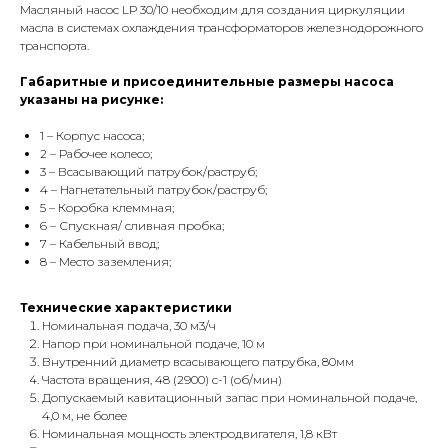
Масляный насос LР 30/10 необходим для создания циркуляции
масла в системах охлаждения трансформаторов железнодорожного
транспорта.
Габаритные и присоединительные размеры насоса
указаны на рисунке:
1 – Корпус насоса;
2 – Рабочее колесо;
3 – Всасывающий патрубок/раструб;
4 – Нагнетательный патрубок/раструб;
5 – Коробка клеммная;
6 – Спускная/ сливная пробка;
7 – Кабельный ввод;
8 – Место заземления;
Технические характеристики
Номинальная подача, 30 м3/ч
Напор при номинальной подаче, 10 м
Внутренний диаметр всасывающего патрубка, 80мм
Частота вращения, 48 (2900) с-1 (об/мин)
Допускаемый кавитационный запас при номинальной подаче,
4,0 м, не более
Номинальная мощность электродвигателя, 1,8 кВт