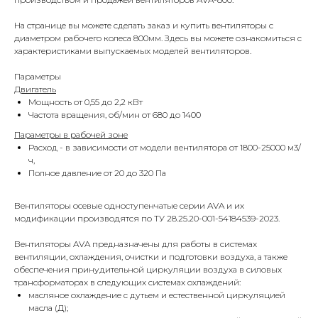
На странице вы можете сделать заказ и купить вентиляторы с
диаметром рабочего колеса 800мм. Здесь вы можете ознакомиться с
характеристиками выпускаемых моделей вентиляторов.
Параметры
Двигатель
Мощность от 0,55 до 2,2 кВт
Частота вращения, об/мин от 680 до 1400
Параметры в рабочей зоне
Расход - в зависимости от модели вентилятора от 1800-25000 м3/
ч,
Полное давление от 20 до 320 Па
Вентиляторы осевые одноступенчатые серии AVA и их
модификации производятся по ТУ 28.25.20-001-54184539-2023.
Вентиляторы AVA предназначены для работы в системах
вентиляции, охлаждения, очистки и подготовки воздуха, а также
обеспечения принудительной циркуляции воздуха в силовых
трансформаторах в следующих системах охлаждений:
масляное охлаждение с дутьем и естественной циркуляцией
масла (Д);